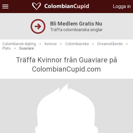
Logga in
Bli Medlem Gratis Nu
Träffa colombianska singlar
Colombiansk dejting
>
Kvinnor
>
Colombianska
>
Ensamstående
>
Plats
>
Guaviare
Träffa Kvinnor från Guaviare på
ColombianCupid.com