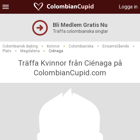
Logga in
Bli Medlem Gratis Nu
Träffa colombianska singlar
Colombiansk dejting
>
Kvinnor
>
Colombianska
>
Ensamstående
>
Plats
>
Magdalena
>
Ciénaga
Träffa Kvinnor från Ciénaga på
ColombianCupid.com