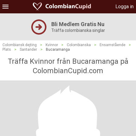
Logga in
Bli Medlem Gratis Nu
Träffa colombianska singlar
Colombiansk dejting
>
Kvinnor
>
Colombianska
>
Ensamstående
>
Plats
>
Santander
>
Bucaramanga
Träffa Kvinnor från Bucaramanga på
ColombianCupid.com