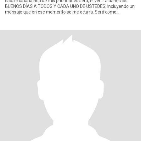
cada mañana una de mis prioridades será, el venir a darles los
BUENOS DÍAS A TODOS Y CADA UNO DE USTEDES, incluyendo un
mensaje que en ese momento se me ocurra. Será como
desayunar con UDS.,