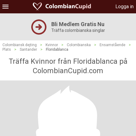
Logga in
Bli Medlem Gratis Nu
Träffa colombianska singlar
Colombiansk dejting
>
Kvinnor
>
Colombianska
>
Ensamstående
>
Plats
>
Santander
>
Floridablanca
Träffa Kvinnor från Floridablanca på
ColombianCupid.com