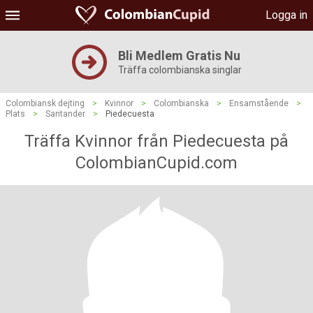
Logga in
Bli Medlem Gratis Nu
Träffa colombianska singlar
Colombiansk dejting
>
Kvinnor
>
Colombianska
>
Ensamstående
>
Plats
>
Santander
>
Piedecuesta
Träffa Kvinnor från Piedecuesta på
ColombianCupid.com