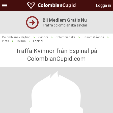
Logga in
Bli Medlem Gratis Nu
Träffa colombianska singlar
Colombiansk dejting
>
Kvinnor
>
Colombianska
>
Ensamstående
>
Plats
>
Tolima
>
Espinal
Träffa Kvinnor från Espinal på
ColombianCupid.com