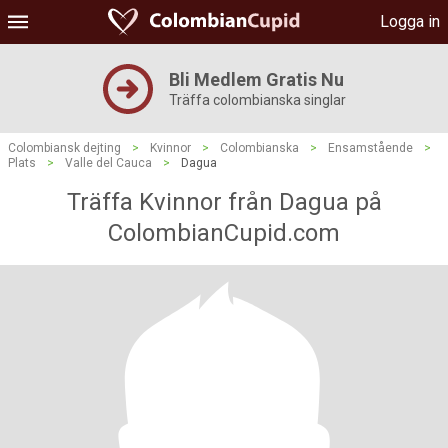
Logga in
Bli Medlem Gratis Nu
Träffa colombianska singlar
Colombiansk dejting
>
Kvinnor
>
Colombianska
>
Ensamstående
>
Plats
>
Valle del Cauca
>
Dagua
Träffa Kvinnor från Dagua på
ColombianCupid.com