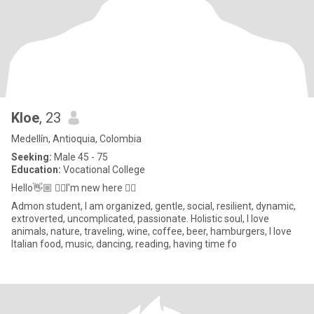
Kloe
, 23
Medellín, Antioquia, Colombia
Seeking:
Male 45 - 75
Education:
Vocational College
Hello👋🏼 👉🏼I'm new here 👈🏼
Admon student, I am organized, gentle, social, resilient, dynamic,
extroverted, uncomplicated, passionate. Holistic soul, I love
animals, nature, traveling, wine, coffee, beer, hamburgers, I love
Italian food, music, dancing, reading, having time fo