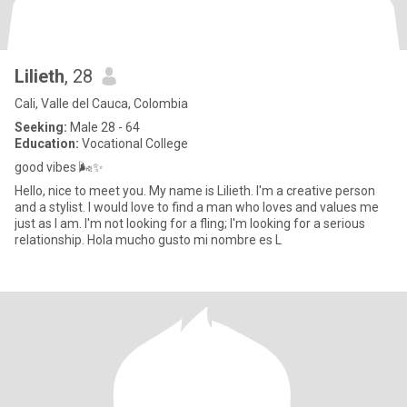
Lilieth
, 28
Cali, Valle del Cauca, Colombia
Seeking:
Male 28 - 64
Education:
Vocational College
good vibes 🌬✨️
Hello, nice to meet you. My name is Lilieth. I'm a creative person
and a stylist. I would love to find a man who loves and values me
just as I am. I'm not looking for a fling; I'm looking for a serious
relationship. Hola mucho gusto mi nombre es L