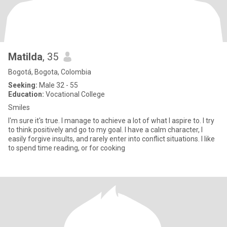
Matilda
, 35
Bogotá, Bogota, Colombia
Seeking:
Male 32 - 55
Education:
Vocational College
Smiles
I'm sure it's true. I manage to achieve a lot of what I aspire to. I try
to think positively and go to my goal. I have a calm character, I
easily forgive insults, and rarely enter into conflict situations. I like
to spend time reading, or for cooking