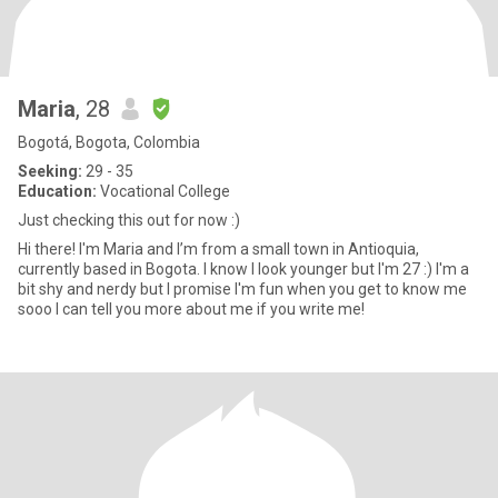
Maria
, 28
Bogotá, Bogota, Colombia
Seeking:
29 - 35
Education:
Vocational College
Just checking this out for now :)
Hi there! I'm Maria and I’m from a small town in Antioquia,
currently based in Bogota. I know I look younger but I'm 27 :) I'm a
bit shy and nerdy but I promise I'm fun when you get to know me
sooo I can tell you more about me if you write me!