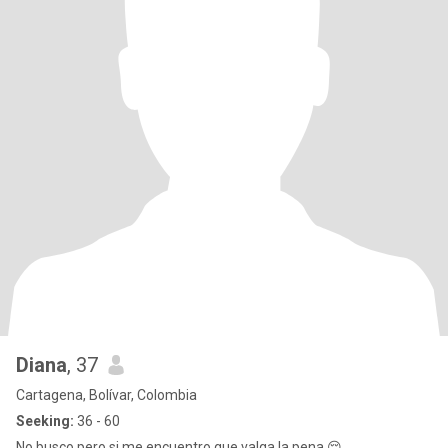
Diana
, 37
Cartagena, Bolívar, Colombia
Seeking:
36 - 60
No busco pero si me encuentro que valga la pena 😌