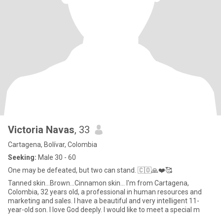
Victoria Navas
, 33
Cartagena, Bolívar, Colombia
Seeking:
Male 30 - 60
One may be defeated, but two can stand. 🇨🇴🙏❤️🥰
Tanned skin...Brown...Cinnamon skin... I'm from Cartagena,
Colombia, 32 years old, a professional in human resources and
marketing and sales. I have a beautiful and very intelligent 11-
year-old son. I love God deeply. I would like to meet a special m