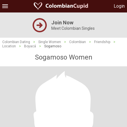
Login
Join Now
Meet Colombian Singles
Colombian Dating
>
Single Women
>
Colombian
>
Friendship
>
Location
>
Boyacá
>
Sogamoso
Sogamoso Women