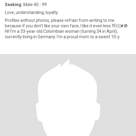
Seeking:
Male 40 - 99
Love, understanding, loyalty.
Profiles without photos, please refrain from writing to me
because if you don’t like your own face, I like it even less.👋🏻❌🚫
Hi! I’m a 33-year-old Colombian woman (turning 34 in April),
currently living in Germany. I’m a proud mom to a sweet 10-y