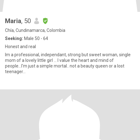
Maria
, 50
Chía, Cundinamarca, Colombia
Seeking:
Male 50 - 64
Honest and real
Im a professional, independant, strong but sweet woman, single
mom of a lovely little girl ... I value the heart and mind of
people...I'm just a simple mortal.. not a beauty queen or a lost
teenager...