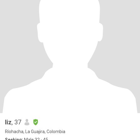
liz
, 37
Ríohacha, La Guajira, Colombia
Seeking:
Male 32 - 45