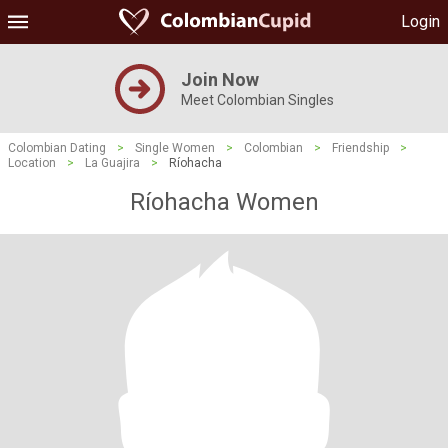
Login
Join Now
Meet Colombian Singles
Colombian Dating
>
Single Women
>
Colombian
>
Friendship
>
Location
>
La Guajira
>
Ríohacha
Ríohacha Women