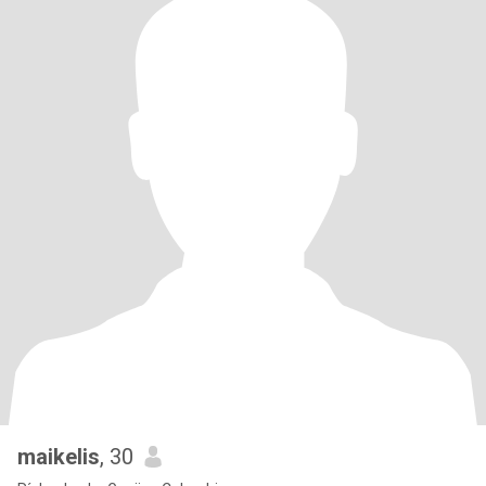
maikelis
, 30