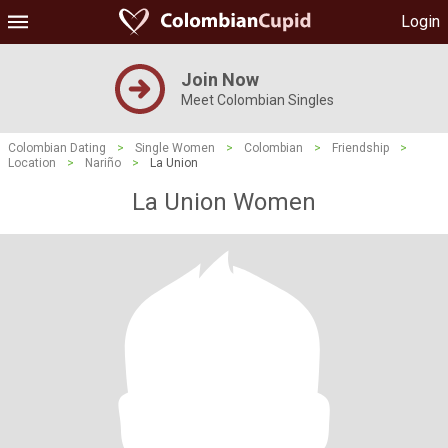
Login
Join Now
Meet Colombian Singles
Colombian Dating
>
Single Women
>
Colombian
>
Friendship
>
Location
>
Nariño
>
La Union
La Union Women