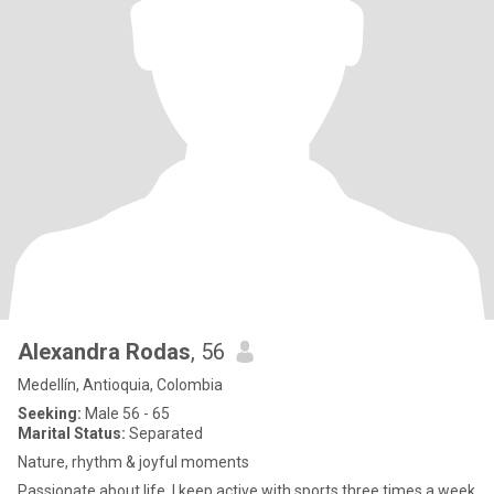
Alexandra Rodas
, 56
Medellín, Antioquia, Colombia
Seeking:
Male 56 - 65
Marital Status:
Separated
Nature, rhythm & joyful moments
Passionate about life, I keep active with sports three times a week