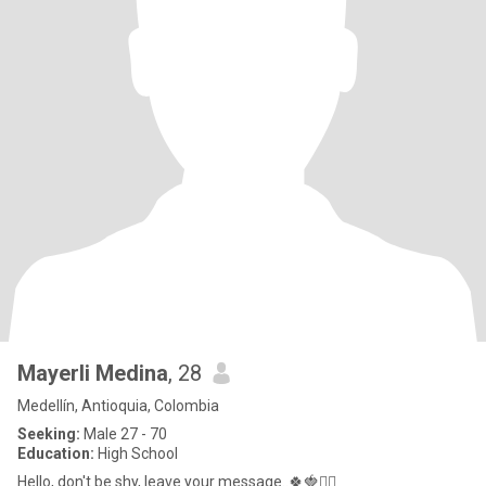
Mayerli Medina
, 28
Medellín, Antioquia, Colombia
Seeking:
Male 27 - 70
Education:
High School
Hello, don't be shy, leave your message..🍀🍓❤️‍🔥