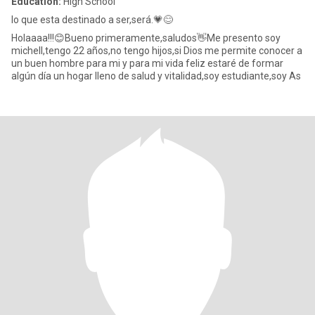
Education:
High School
lo que esta destinado a ser,será.💗😊
Holaaaa!!!😊Bueno primeramente,saludos👋Me presento soy
michell,tengo 22 años,no tengo hijos,si Dios me permite conocer a
un buen hombre para mi y para mi vida feliz estaré de formar
algún día un hogar lleno de salud y vitalidad,soy estudiante,soy As