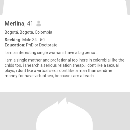
Merlina
, 41
Bogotá, Bogota, Colombia
Seeking:
Male 34 - 50
Education:
PhD or Doctorate
I am a interesting single woman i have a big perso...
i am a single mother and profetional too, here in colombia i lke the
chlds too, i shearch a serious relation sheap, i dont like a sexual
plays, i dont like a virtual sex, i dont like a man than sendme
money for have virtual sex, because i am a teach