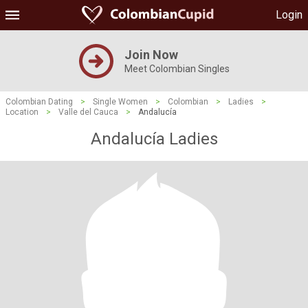
Login
Join Now
Meet Colombian Singles
Colombian Dating
>
Single Women
>
Colombian
>
Ladies
>
Location
>
Valle del Cauca
>
Andalucía
Andalucía Ladies