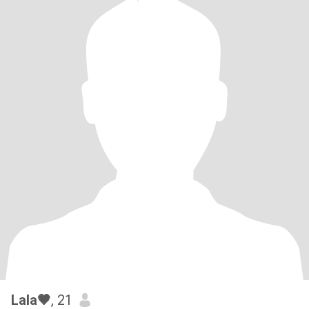
Lala🤎
, 21