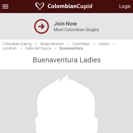
Login
Join Now
Meet Colombian Singles
Colombian Dating
>
Single Women
>
Colombian
>
Ladies
>
Location
>
Valle del Cauca
>
Buenaventura
Buenaventura Ladies