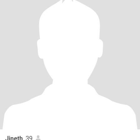
Jineth
, 39