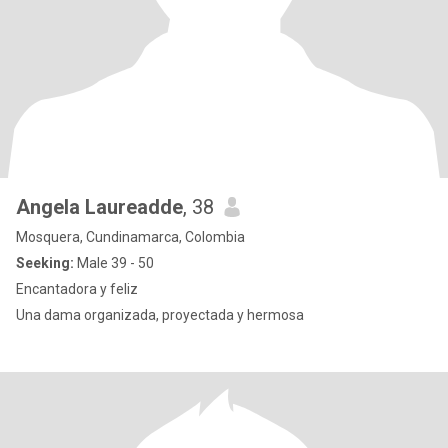
Angela Laureadde
, 38
Mosquera, Cundinamarca, Colombia
Seeking:
Male 39 - 50
Encantadora y feliz
Una dama organizada, proyectada y hermosa