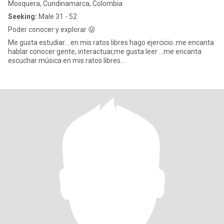
Mosquera, Cundinamarca, Colombia
Seeking:
Male 31 - 52
Poder conocer y explorar 😝
Me gusta estudiar....en mis ratos libres hago ejercicio..me encanta
hablar conocer gente, interactuar,me gusta leer ...me encanta
escuchar música en mis ratos libres...