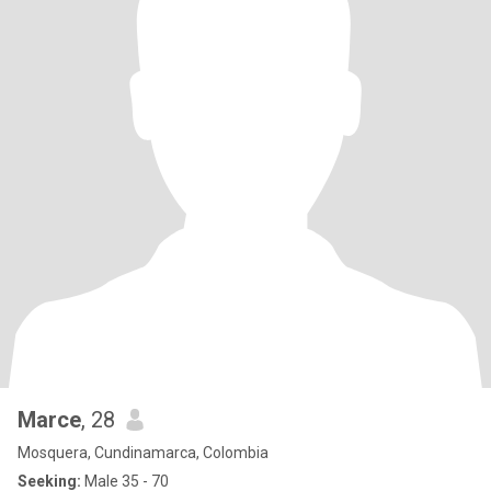
Marce
, 28
Mosquera, Cundinamarca, Colombia
Seeking:
Male 35 - 70