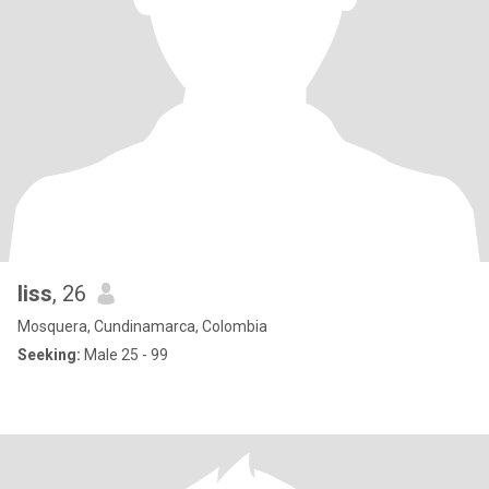
liss
, 26
Mosquera, Cundinamarca, Colombia
Seeking:
Male 25 - 99