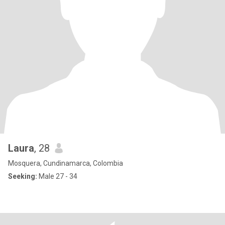
Laura
, 28
Mosquera, Cundinamarca, Colombia
Seeking:
Male 27 - 34