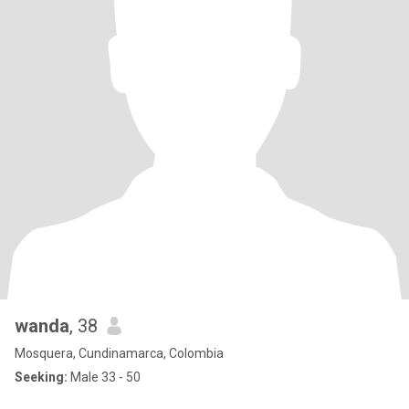
wanda
, 38
Mosquera, Cundinamarca, Colombia
Seeking:
Male 33 - 50