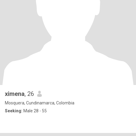
ximena
, 26
Mosquera, Cundinamarca, Colombia
Seeking:
Male 28 - 55