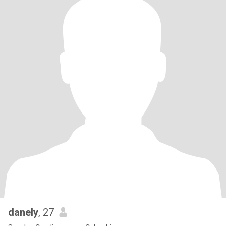
danely
, 27