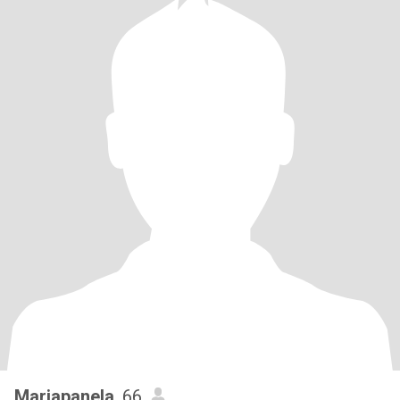
Mariapanela
, 66