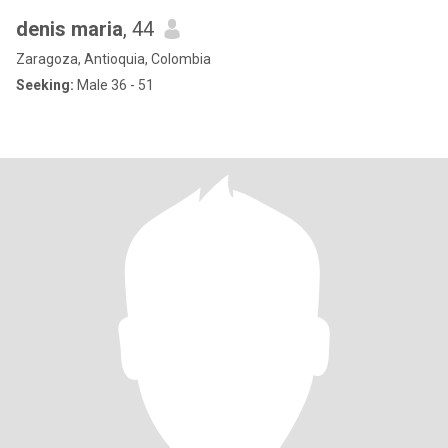
denis maria
, 44
Zaragoza, Antioquia, Colombia
Seeking:
Male 36 - 51