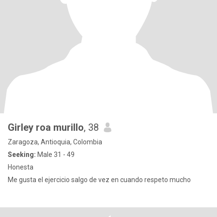
Girley roa murillo
, 38
Zaragoza, Antioquia, Colombia
Seeking:
Male 31 - 49
Honesta
Me gusta el ejercicio salgo de vez en cuando respeto mucho