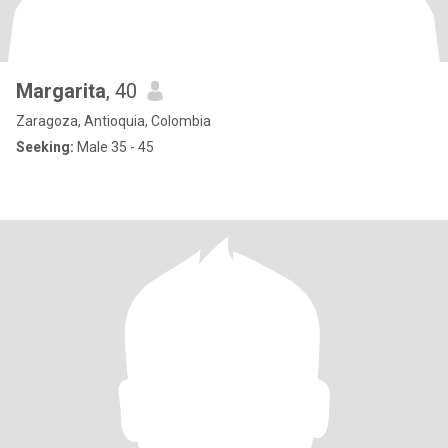
Margarita
, 40
Zaragoza, Antioquia, Colombia
Seeking:
Male 35 - 45