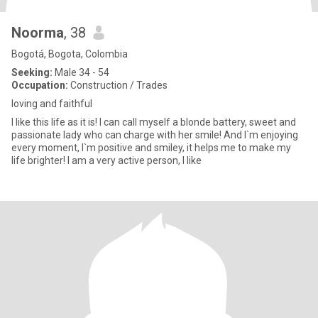
Noorma
, 38
Bogotá, Bogota, Colombia
Seeking:
Male 34 - 54
Occupation:
Construction / Trades
loving and faithful
I like this life as it is! I can call myself a blonde battery, sweet and
passionate lady who can charge with her smile! And I`m enjoying
every moment, I`m positive and smiley, it helps me to make my
life brighter! I am a very active person, I like