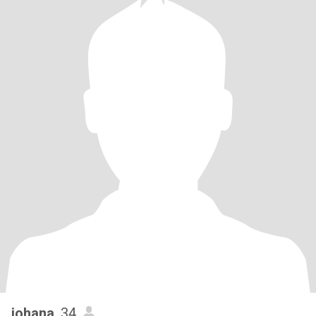
johana
, 34