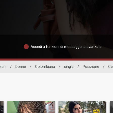
Accedi a funzioni di messaggeria avanzate
iani
/
Donne
/
Colombiana
/
single
/
Posizione
/
Ce