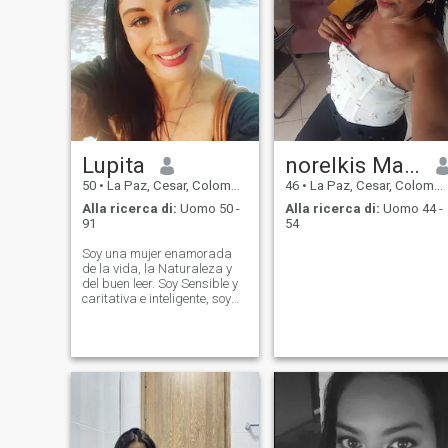
Lupita
norelkis Martinez
50
•
La Paz, Cesar, Colombia
46
•
La Paz, Cesar, Colombia
Alla ricerca di:
Uomo 50 -
Alla ricerca di:
Uomo 44 -
91
54
Soy una mujer enamorada
de la vida, la Naturaleza y
del buen leer. Soy Sensible y
caritativa e inteligente, soy
una mujer de un carácter
equilibrado, muy
comprensiva, culta, tierna
con principios morales, éticos
tanto emocionales como
profesionales,