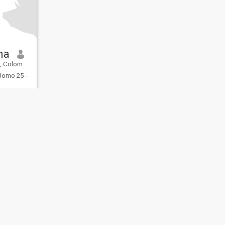
ana
 Colombia
omo 25 -
 degli
Mappa del
Linee Guida della
enti
Sito
Comunità
107, USA, reg. number 5529030.