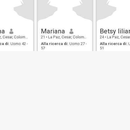
na
Mariana
Betsy lili
 Cesar, Colombia
21
•
La Paz, Cesar, Colombia
24
•
La Paz, Cesar,
ca di:
Uomo 42 -
Alla ricerca di:
Uomo 27 -
Alla ricerca di:
U
57
51
ajar, y leer
ostra politica di
Informativa
Politica dei
Sicurezza
borso
Privacy
cookie
Appuntam
IL MIL, INC. located at 200 Townsend St., Unit 43, San Francisco CA 94