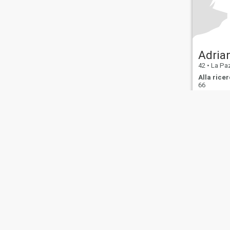
Adria
42
•
La Paz,
Alla ricer
66
Me gusta vi
Chi
Contattaci
Storie di
Termini di
La n
siamo
successo
Utilizzo
rim
This website is operated by D