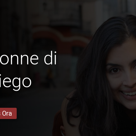
onne di
iego
s Ora