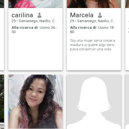
carilina
Marcela
29
•
Samaniego, Nariño, Colombia
29
•
Samaniego, Nariño, Colombia
Alla ricerca di:
Uomo 36 -
Alla ricerca di:
Uomo 18 -
50
80
Soy una mujer seria sincera
madura q quiere algo serio
para conastruir una vida