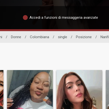
Accedi a funzioni di messaggeria avanzate
ni
/
Donne
/
Colombiana
/
single
/
Posizione
/
Nari