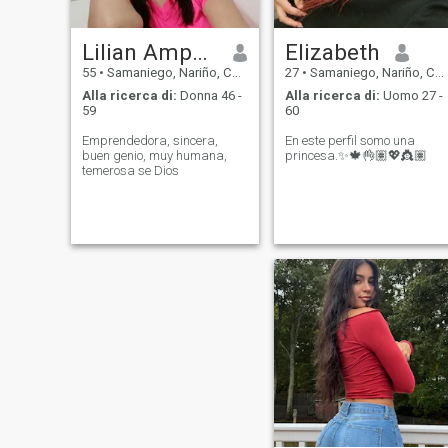
Lilian Amparo Cañizares Lopez
Elizabeth
55
•
Samaniego, Nariño, Colombia
27
•
Samaniego, Nariño, Colombia
Alla ricerca di:
Donna 46 -
Alla ricerca di:
Uomo 27 -
59
60
Emprendedora, sincera,
En este perfil somo una
buen genio, muy humana,
princesa.✨🍁👌🏽💖👸🏽
temerosa se Dios