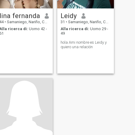
lina fernanda
Leidy
44
•
Samaniego, Nariño, Colombia
31
•
Samaniego, Nariño, Colombia
Alla ricerca di:
Uomo 42 -
Alla ricerca di:
Uomo 29 -
61
49
hola Ami nombre es Leidy y
quiero una relación