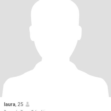
laura
, 25