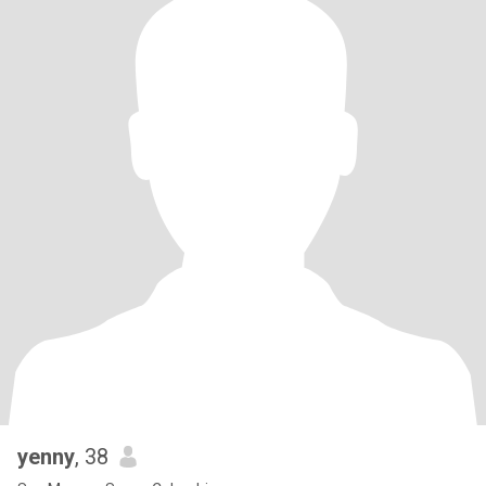
yenny
, 38