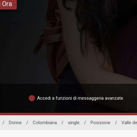
s Ora
Accedi a funzioni di messaggeria avanzate
/
Donne
/
Colombiana
/
single
/
Posizione
/
Valle d