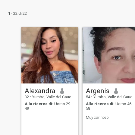
1 - 22 di 22
Alexandra
Argenis
32
•
Yumbo, Valle del Cauca, Colombia
54
•
Yumbo, Valle del Cauca, Colombia
Alla ricerca di:
Uomo 29 -
Alla ricerca di:
Uomo 46 -
49
58
Muy cariñoso