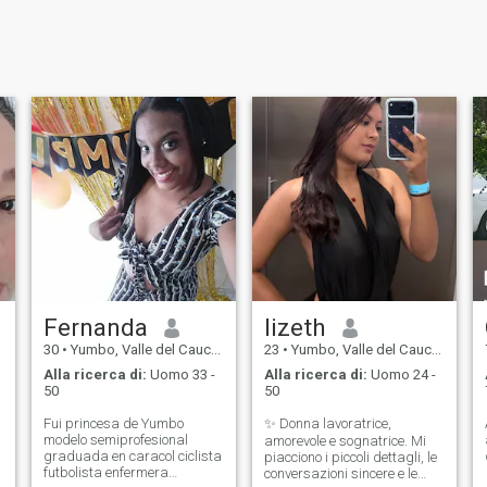
Fernanda
lizeth
30
•
Yumbo, Valle del Cauca, Colombia
23
•
Yumbo, Valle del Cauca, Colombia
Alla ricerca di:
Uomo 33 -
Alla ricerca di:
Uomo 24 -
50
50
Fui princesa de Yumbo
✨ Donna lavoratrice,
modelo semiprofesional
amorevole e sognatrice. Mi
graduada en caracol ciclista
piacciono i piccoli dettagli, le
futbolista enfermera
conversazioni sincere e le