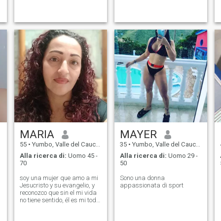
profesora de gym tengo 30
persone che si comportano
años soltera y sin hijos
con rispetto e attenzione.
Amo la natura, apprezzo la
famiglia e sono sempre alla
ricerca di crescere, imparare
e costruire un futuro migliore.
Credo nelle connessioni
genuine, nella lealtà, e che le
cose migliori arrivino quando
sono fatte con amore e
dedizione.
MARIA
MAYER
55
•
Yumbo, Valle del Cauca, Colombia
35
•
Yumbo, Valle del Cauca, Colombia
Alla ricerca di:
Uomo 45 -
Alla ricerca di:
Uomo 29 -
70
50
soy una mujer que amo a mi
Sono una donna
Jesucristo y su evangelio, y
appassionata di sport
reconozco que sin el mi vida
no tiene sentido, él es mi todo,
soy una mujer de
fé,honesta,trabadora,respetuosa,alegre