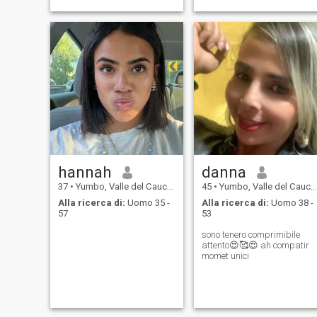
hannah
danna
37
•
Yumbo, Valle del Cauca, Colombia
45
•
Yumbo, Valle del Cauca, Colombia
Alla ricerca di:
Uomo 35 -
Alla ricerca di:
Uomo 38 -
57
53
sono tenero comprimibile
attento😍🥰😍 ah compatir
momet unici