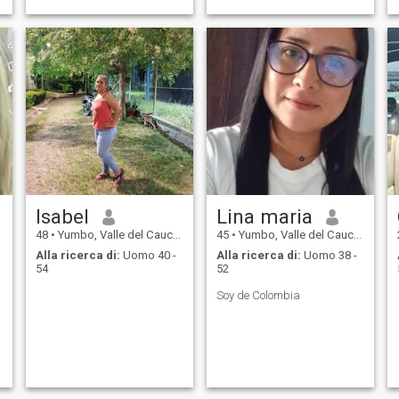
y divertida, me gusta
compartir en familia.
Isabel
Lina maria
48
•
Yumbo, Valle del Cauca, Colombia
45
•
Yumbo, Valle del Cauca, Colombia
Alla ricerca di:
Uomo 40 -
Alla ricerca di:
Uomo 38 -
54
52
Soy de Colombia