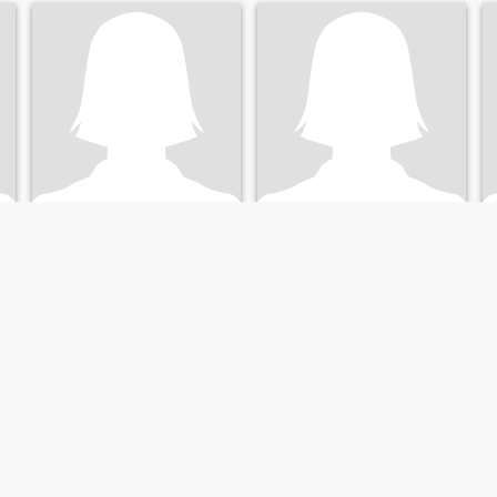
nanda
Kare
32
•
Yumbo, Valle del Cauca, Colombia
26
•
Yumbo, Valle del Cauca, Colombia
Alla ricerca di:
Uomo 30 -
Alla ricerca di:
Uomo 28 -
40
53
Soy una persona sociable
amable con ganas de
conseguir una relación seria