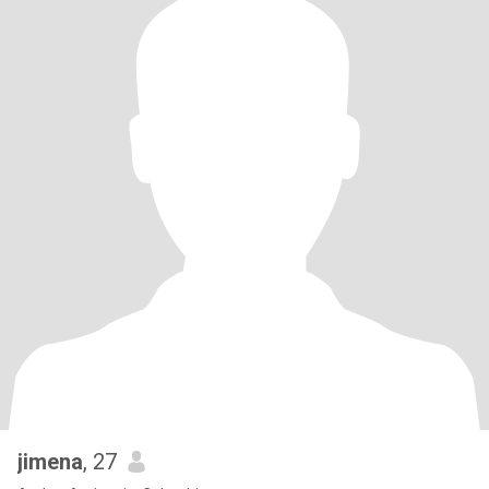
jimena
, 27