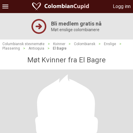
Logg inn
Bli medlem gratis nå
Møt enslige colombianere
Columbiansk stevnemøte
>
Kvinner
>
Colombiansk
>
Enslige
>
Plassering
>
Antioquia
>
El Bagre
Møt Kvinner fra El Bagre