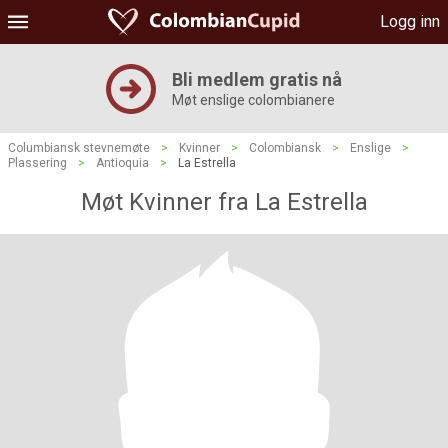
Logg inn
Bli medlem gratis nå
Møt enslige colombianere
Columbiansk stevnemøte
>
Kvinner
>
Colombiansk
>
Enslige
>
Plassering
>
Antioquia
>
La Estrella
Møt Kvinner fra La Estrella