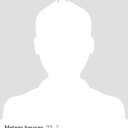
Melany heuses
, 22