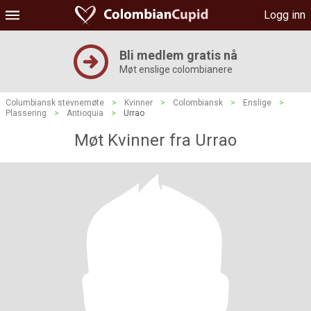
Logg inn
Bli medlem gratis nå
Møt enslige colombianere
Columbiansk stevnemøte
>
Kvinner
>
Colombiansk
>
Enslige
>
Plassering
>
Antioquia
>
Urrao
Møt Kvinner fra Urrao