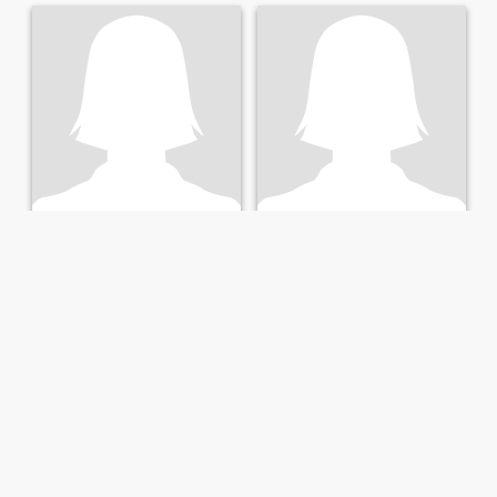
LOVE
karito
38
•
Magangué, Bolívar, Colombia
28
•
Magangué, Bolívar, Colombia
Søker:
Mann 32 - 50
Søker:
Mann 28 - 50