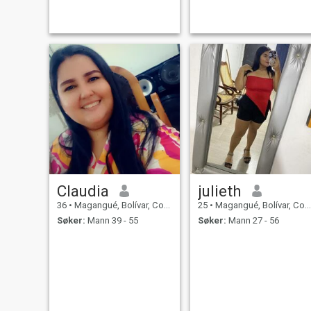
Claudia
julieth
36
•
Magangué, Bolívar, Colombia
25
•
Magangué, Bolívar, Colombia
Søker:
Mann 39 - 55
Søker:
Mann 27 - 56