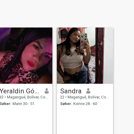
Yeraldin Gómez Berrio
Sandra
32
•
Magangué, Bolívar, Colombia
22
•
Magangué, Bolívar, Colombia
Søker:
Mann 30 - 51
Søker:
Kvinne 28 - 60