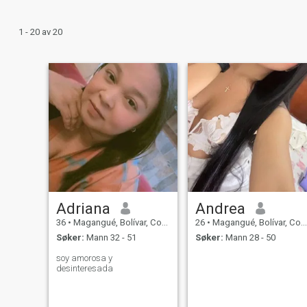
1 - 20 av 20
Adriana
Andrea
36
•
Magangué, Bolívar, Colombia
26
•
Magangué, Bolívar, Colombia
Søker:
Mann 32 - 51
Søker:
Mann 28 - 50
soy amorosa y
desinteresada