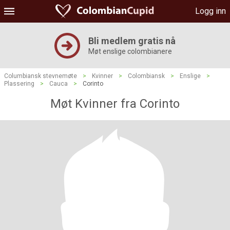
Logg inn
Bli medlem gratis nå
Møt enslige colombianere
Columbiansk stevnemøte
>
Kvinner
>
Colombiansk
>
Enslige
>
Plassering
>
Cauca
>
Corinto
Møt Kvinner fra Corinto