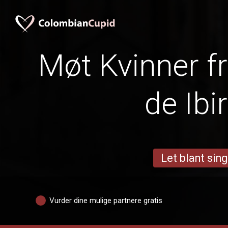
Møt Kvinner f
de Ibi
Let blant sing
Vurder dine mulige partnere gratis