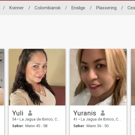
/
Kvinner
/
Colombiansk
/
Enslige
/
Plassering
/
Ces
Yuli
Yuranis
54
•
La Jagua de Ibirico, Cesar, Colombia
41
•
La Jagua de Ibirico, Cesar, Colombia
Søker:
Mann 45 - 58
Søker:
Mann 36 - 50