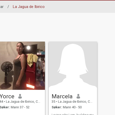
ar
/
La Jagua de Ibirico
Yorce
Marcela
44
•
La Jagua de Ibirico, Cesar, Colombia
35
•
La Jagua de Ibirico, Cesar, Colombia
Søker:
Mann 37 - 52
Søker:
Mann 40 - 50
Loving who I am, building my