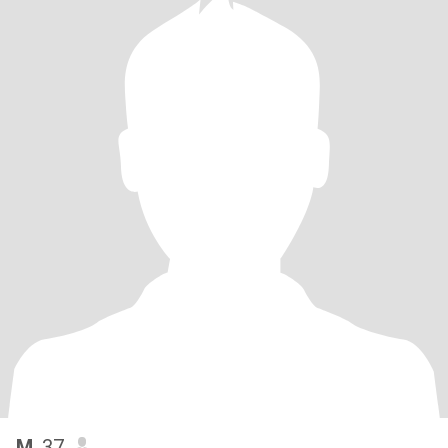
M
, 37