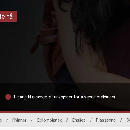
le nå
Tilgang til avanserte funksjoner for å sende meldinger
e
/
Kvinner
/
Colombiansk
/
Enslige
/
Plassering
/
C