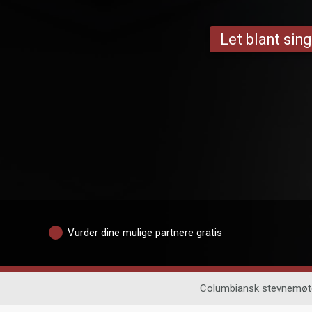
Let blant sing
Vurder dine mulige partnere gratis
Columbiansk stevnemøt