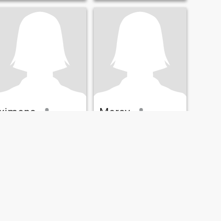
ximena
Mercy
22
•
Montelíbano, Córdoba, Colombia
39
•
Montelíbano, Córdoba, Colombia
Søker:
Mann 23 - 50
Søker:
Mann 33 - 49