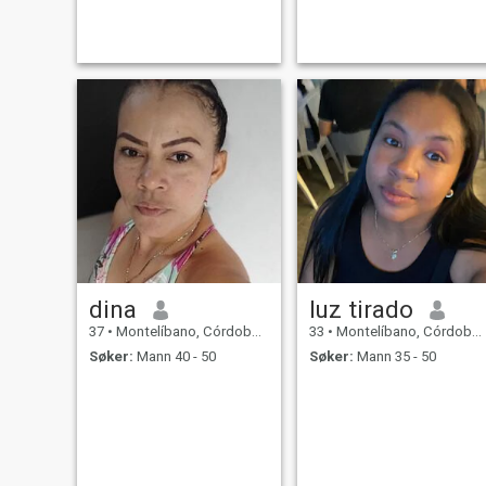
jobber og studerer, min alder
definerer ikke min modenhet,
og hvis du har et problem
med min alder, så skriv ikke
til meg for ikke å kaste bort
tiden. ❤️ Jeg trenger en
mann som deg i livet mitt, for
å kunne være lykkelig, skriv
til meg og vi kjenner
hverandre bedre.
dina
luz tirado
37
•
Montelíbano, Córdoba, Colombia
33
•
Montelíbano, Córdoba, Colombia
Søker:
Mann 40 - 50
Søker:
Mann 35 - 50