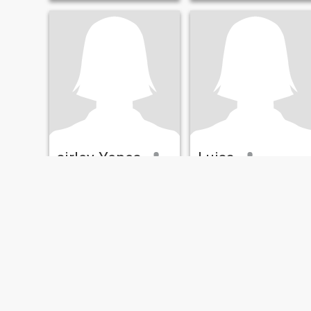
sirley Yepes
Luisa
37
•
Montelíbano, Córdoba, Colombia
41
•
Montelíbano, Córdoba, Colombia
Søker:
Mann 37 - 70
Søker:
Mann 41 - 69