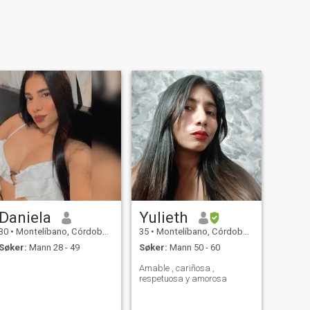
Daniela
Yulieth
30
•
Montelíbano, Córdoba, Colombia
35
•
Montelíbano, Córdoba, Colombia
Søker:
Mann 28 - 49
Søker:
Mann 50 - 60
Amable , cariñosa ,
respetuosa y amorosa