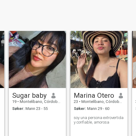
Sugar baby
Marina Otero
19
•
Montelíbano, Córdoba, Colombia
23
•
Montelíbano, Córdoba, Colombia
Søker:
Mann 23 - 55
Søker:
Mann 29 - 60
soy una persona extrovertida
y confiable, amorosa