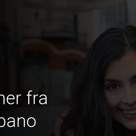
er fra
íbano