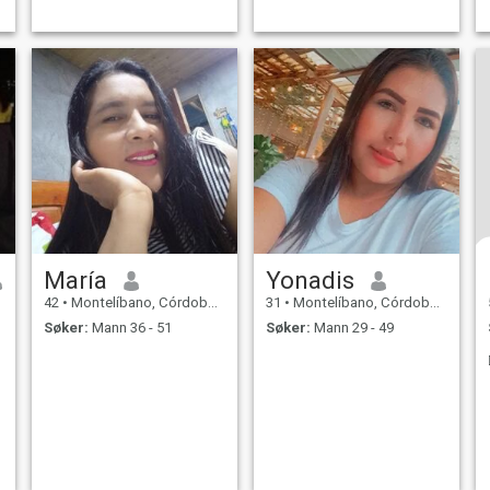
María
Yonadis
42
•
Montelíbano, Córdoba, Colombia
31
•
Montelíbano, Córdoba, Colombia
Søker:
Mann 36 - 51
Søker:
Mann 29 - 49