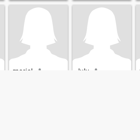
mariel
July
26
•
Montelíbano, Córdoba, Colombia
27
•
Montelíbano, Córdoba, Colombia
Søker:
Mann 29 - 59
Søker:
Mann 30 - 55