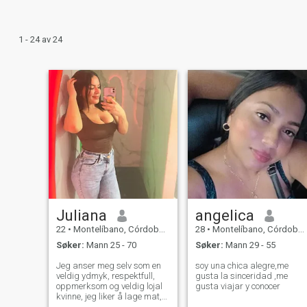
1 - 24 av 24
Juliana
angelica
22
•
Montelíbano, Córdoba, Colombia
28
•
Montelíbano, Córdoba, Colombia
Søker:
Mann 25 - 70
Søker:
Mann 29 - 55
Jeg anser meg selv som en
soy una chica alegre,me
veldig ydmyk, respektfull,
gusta la sinceridad ,me
oppmerksom og veldig lojal
gusta viajar y conocer
kvinne, jeg liker å lage mat,
jeg går på treningsstudio,