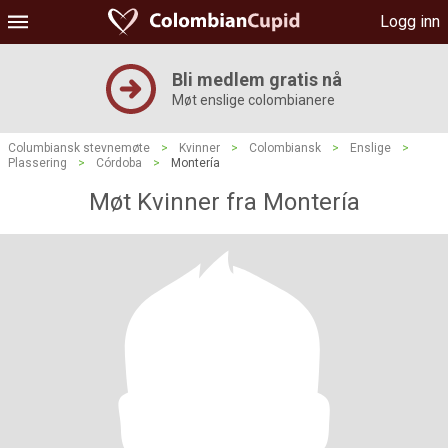
Logg inn
Bli medlem gratis nå
Møt enslige colombianere
Columbiansk stevnemøte
>
Kvinner
>
Colombiansk
>
Enslige
>
Plassering
>
Córdoba
>
Montería
Møt Kvinner fra Montería