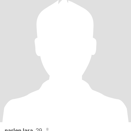
narlen lara
, 29