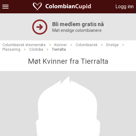
Logg inn
Bli medlem gratis nå
Møt enslige colombianere
Columbiansk stevnemøte
>
Kvinner
>
Colombiansk
>
Enslige
>
Plassering
>
Córdoba
>
Tierralta
Møt Kvinner fra Tierralta