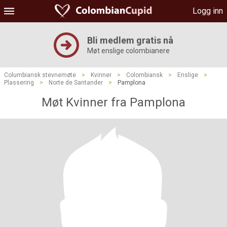
Logg inn
Bli medlem gratis nå
Møt enslige colombianere
Columbiansk stevnemøte
>
Kvinner
>
Colombiansk
>
Enslige
>
Plassering
>
Norte de Santander
>
Pamplona
Møt Kvinner fra Pamplona