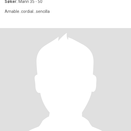
Søker:
Mann 35 - 50
Amable..cordial...sencilla