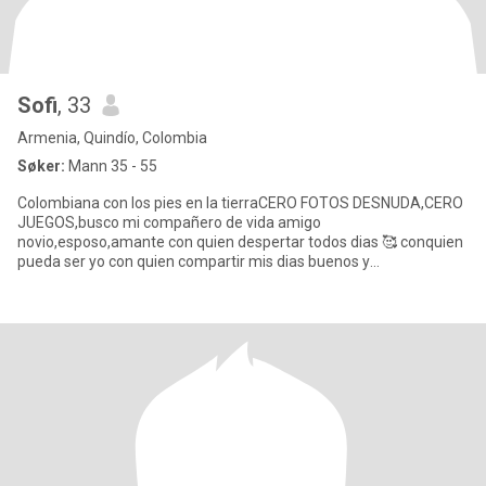
Sofi
, 33
Armenia, Quindío, Colombia
Søker:
Mann 35 - 55
Colombiana con los pies en la tierraCERO FOTOS DESNUDA,CERO
JUEGOS,busco mi compañero de vida amigo
novio,esposo,amante con quien despertar todos dias 🥰 conquien
pueda ser yo con quien compartir mis dias buenos y
malos,comprensión amor y lealtad❤️🥰