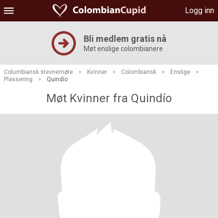
Logg inn
Bli medlem gratis nå
Møt enslige colombianere
Columbiansk stevnemøte
>
Kvinner
>
Colombiansk
>
Enslige
>
Plassering
>
Quindío
Møt Kvinner fra Quindío