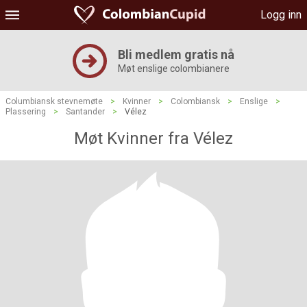
Logg inn
Bli medlem gratis nå
Møt enslige colombianere
Columbiansk stevnemøte
>
Kvinner
>
Colombiansk
>
Enslige
>
Plassering
>
Santander
>
Vélez
Møt Kvinner fra Vélez