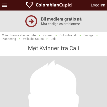
Logg inn
Bli medlem gratis nå
Møt enslige colombianere
Columbiansk stevnemøte
>
Kvinner
>
Colombiansk
>
Enslige
>
Plassering
>
Valle del Cauca
>
Cali
Møt Kvinner fra Cali