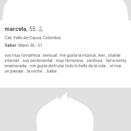
marcela
, 55
Cali, Valle del Cauca, Colombia
Søker:
Mann 36 - 51
soy muy romántica . sensual . me gusta la música , leer , charlar .
internet .. soy sentimental .. muy femenina .. cariñosa .. fiel si estoy
enamorada .. me gusta disfrutar todo lo bello de la vida ... el mar ..
un paisaje .. la noche ... bailar ..