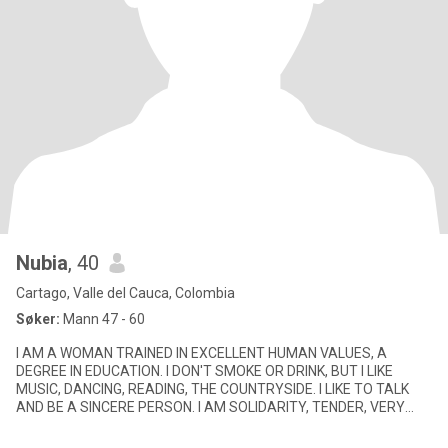
Nubia
, 40
Cartago, Valle del Cauca, Colombia
Søker:
Mann 47 - 60
I AM A WOMAN TRAINED IN EXCELLENT HUMAN VALUES, A
DEGREE IN EDUCATION. I DON'T SMOKE OR DRINK, BUT I LIKE
MUSIC, DANCING, READING, THE COUNTRYSIDE. I LIKE TO TALK
AND BE A SINCERE PERSON. I AM SOLIDARITY, TENDER, VERY
ROMANTIC. I DON'T HAVE CHILDREN,