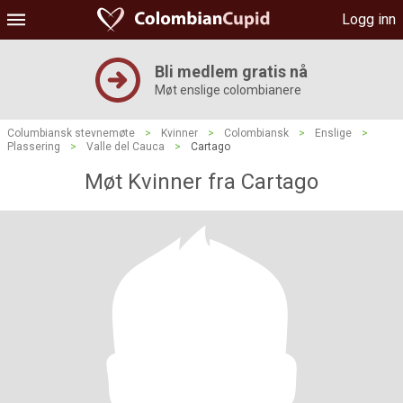
Logg inn
Bli medlem gratis nå
Møt enslige colombianere
Columbiansk stevnemøte
>
Kvinner
>
Colombiansk
>
Enslige
>
Plassering
>
Valle del Cauca
>
Cartago
Møt Kvinner fra Cartago