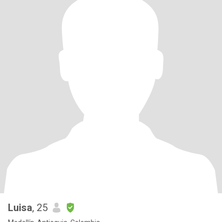
Luisa
, 25