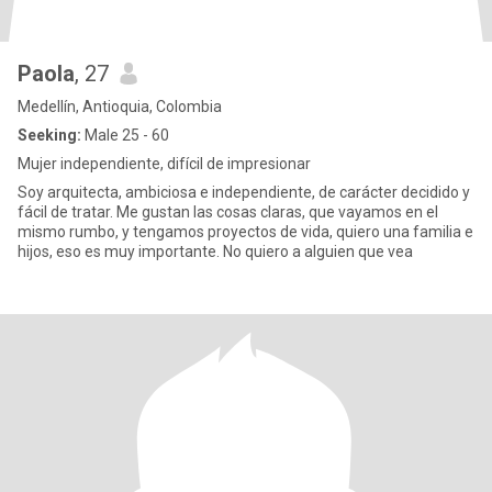
Paola
, 27
Medellín, Antioquia, Colombia
Seeking:
Male 25 - 60
Mujer independiente, difícil de impresionar
Soy arquitecta, ambiciosa e independiente, de carácter decidido y
fácil de tratar. Me gustan las cosas claras, que vayamos en el
mismo rumbo, y tengamos proyectos de vida, quiero una familia e
hijos, eso es muy importante. No quiero a alguien que vea