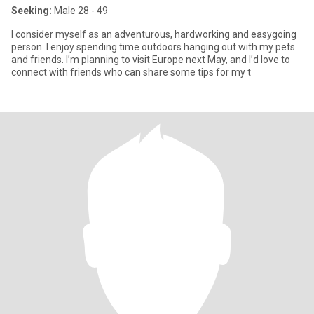
Seeking:
Male 28 - 49
I consider myself as an adventurous, hardworking and easygoing
person. I enjoy spending time outdoors hanging out with my pets
and friends. I’m planning to visit Europe next May, and I’d love to
connect with friends who can share some tips for my t