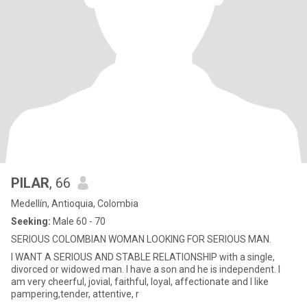
PILAR
, 66
Medellín, Antioquia, Colombia
Seeking:
Male 60 - 70
SERIOUS COLOMBIAN WOMAN LOOKING FOR SERIOUS MAN.
I WANT A SERIOUS AND STABLE RELATIONSHIP with a single,
divorced or widowed man. I have a son and he is independent. I
am very cheerful, jovial, faithful, loyal, affectionate and I like
pampering,tender, attentive, r