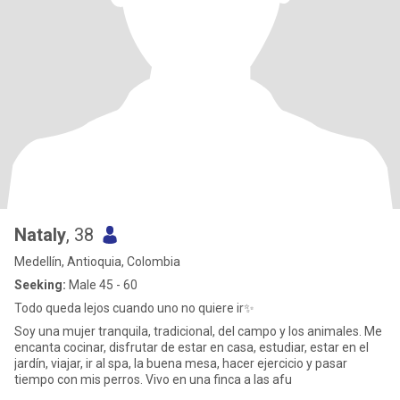
Nataly
, 38
Medellín, Antioquia, Colombia
Seeking:
Male 45 - 60
Todo queda lejos cuando uno no quiere ir✨️
Soy una mujer tranquila, tradicional, del campo y los animales. Me
encanta cocinar, disfrutar de estar en casa, estudiar, estar en el
jardín, viajar, ir al spa, la buena mesa, hacer ejercicio y pasar
tiempo con mis perros. Vivo en una finca a las afu