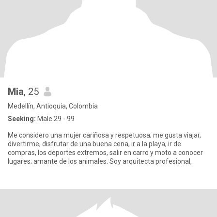
Mia
, 25
Medellín, Antioquia, Colombia
Seeking:
Male 29 - 99
Me considero una mujer cariñosa y respetuosa; me gusta viajar,
divertirme, disfrutar de una buena cena, ir a la playa, ir de
compras, los deportes extremos, salir en carro y moto a conocer
lugares; amante de los animales. Soy arquitecta profesional,