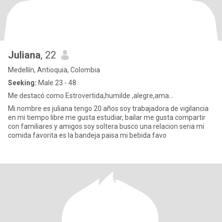
Juliana
, 22
Medellín, Antioquia, Colombia
Seeking:
Male 23 - 48
Me destacó como Estrovertida,humilde ,alegre,ama...
Mi nombre es juliana tengo 20 años soy trabajadora de vigilancia
en mi tiempo libre me gusta estudiar, bailar me gusta compartir
con familiares y amigos soy soltera busco una relacion seria mi
comida favorita es la bandeja paisa mi bebida favo