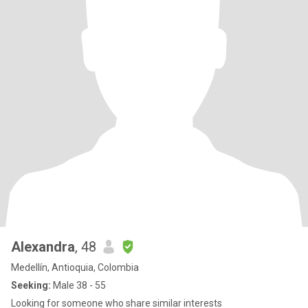
Alexandra
, 48
Medellín, Antioquia, Colombia
Seeking:
Male 38 - 55
Looking for someone who share similar interests