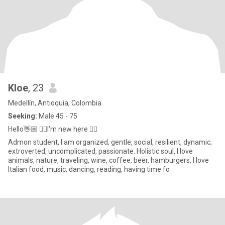
Kloe
, 23
Medellín, Antioquia, Colombia
Seeking:
Male 45 - 75
Hello👋🏼 👉🏼I'm new here 👈🏼
Admon student, I am organized, gentle, social, resilient, dynamic,
extroverted, uncomplicated, passionate. Holistic soul, I love
animals, nature, traveling, wine, coffee, beer, hamburgers, I love
Italian food, music, dancing, reading, having time fo