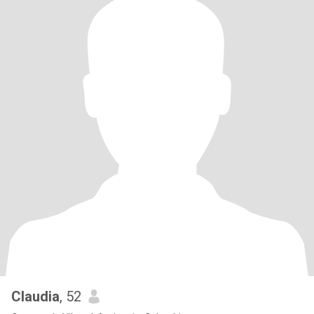
Claudia
, 52