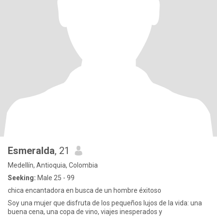
Esmeralda
, 21
Medellín, Antioquia, Colombia
Seeking:
Male 25 - 99
chica encantadora en busca de un hombre éxitoso
Soy una mujer que disfruta de los pequeños lujos de la vida: una
buena cena, una copa de vino, viajes inesperados y