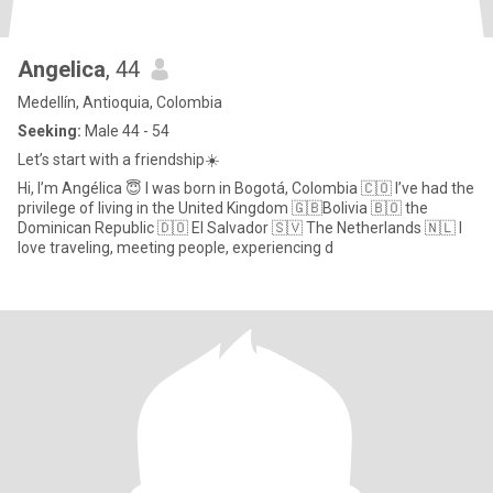
Angelica
, 44
Medellín, Antioquia, Colombia
Seeking:
Male 44 - 54
Let’s start with a friendship☀️
Hi, I’m Angélica 😇 I was born in Bogotá, Colombia 🇨🇴 I’ve had the
privilege of living in the United Kingdom 🇬🇧Bolivia 🇧🇴 the
Dominican Republic 🇩🇴 El Salvador 🇸🇻 The Netherlands 🇳🇱 I
love traveling, meeting people, experiencing d